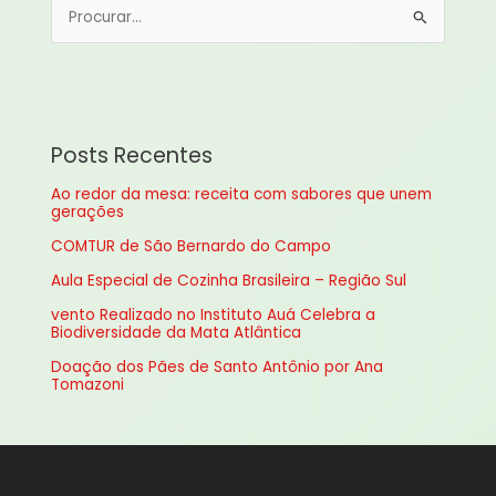
P
e
s
q
u
Posts Recentes
i
Ao redor da mesa: receita com sabores que unem
s
gerações
a
COMTUR de São Bernardo do Campo
r
Aula Especial de Cozinha Brasileira – Região Sul
p
vento Realizado no Instituto Auá Celebra a
o
Biodiversidade da Mata Atlântica
r
Doação dos Pães de Santo Antônio por Ana
:
Tomazoni