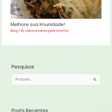
Melhore sua Imunidade!
Blog
/ By
saboresabergastronomia
Pesquisar
P
e
s
q
u
Posts Recentes