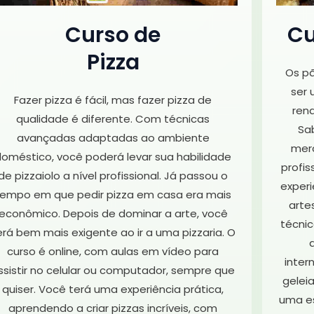
Curso de
Cu
Pizza
Os pã
ser
Fazer pizza é fácil, mas fazer pizza de
rend
qualidade é diferente. Com técnicas
Sa
avançadas adaptadas ao ambiente
mer
oméstico, você poderá levar sua habilidade
profis
de pizzaiolo a nível profissional. Já passou o
experi
tempo em que pedir pizza em casa era mais
arte
econômico. Depois de dominar a arte, você
técnic
erá bem mais exigente ao ir a uma pizzaria. O
curso é online, com aulas em vídeo para
inter
ssistir no celular ou computador, sempre que
geleia
quiser. Você terá uma experiência prática,
uma es
aprendendo a criar pizzas incríveis, com