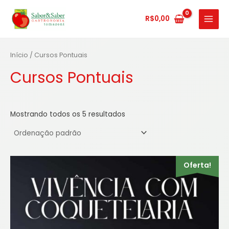
Ir
MAIN
para
R$
0,00
MENU
o
conteúdo
Início
/ Cursos Pontuais
Cursos Pontuais
Mostrando todos os 5 resultados
Este
Oferta!
produto
tem
várias
variantes.
As