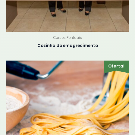
Cursos Pontuais
Cozinha do emagrecimento
Este
Oferta!
produto
tem
várias
variantes.
As
opções
podem
ser
escolhidas