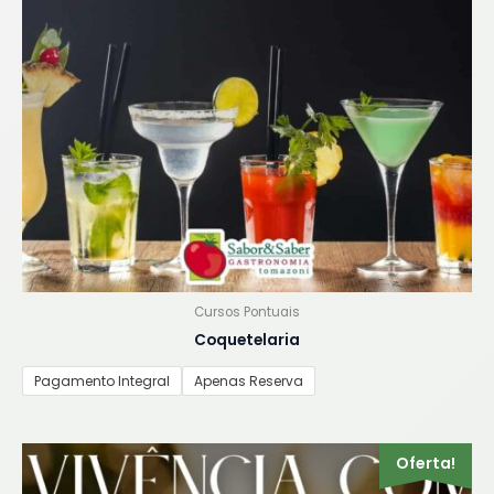
opções
podem
ser
escolhidas
na
página
do
produto
Cursos Pontuais
Coquetelaria
Pagamento Integral
Apenas Reserva
Este
Oferta!
produto