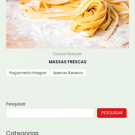
na
página
do
produto
Cursos Pontuais
MASSAS FRESCAS
Pagamento Integral
Apenas Reserva
Pesquisar
PESQUISAR
Categorias