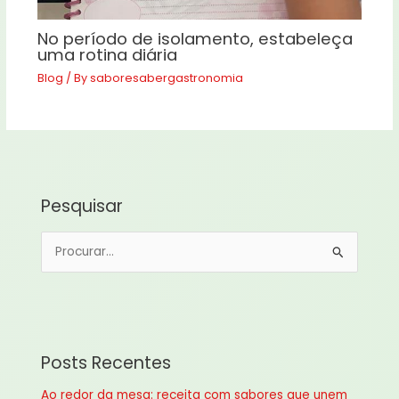
No período de isolamento, estabeleça
uma rotina diária
Blog
/ By
saboresabergastronomia
Pesquisar
P
e
s
q
u
Posts Recentes
i
Ao redor da mesa: receita com sabores que unem
s