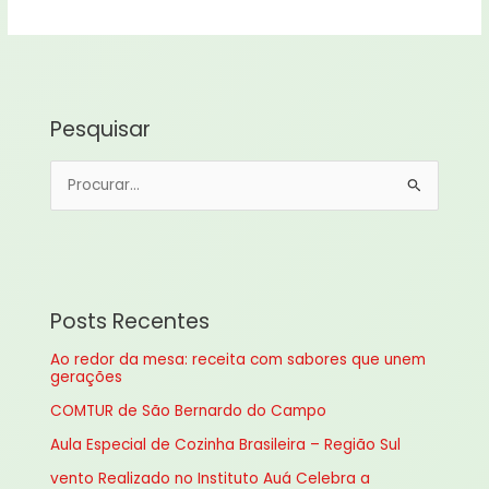
Pesquisar
P
e
s
q
u
Posts Recentes
i
Ao redor da mesa: receita com sabores que unem
s
gerações
a
COMTUR de São Bernardo do Campo
r
Aula Especial de Cozinha Brasileira – Região Sul
p
vento Realizado no Instituto Auá Celebra a
o