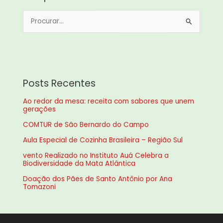
P
e
s
q
u
Posts Recentes
i
Ao redor da mesa: receita com sabores que unem
s
gerações
a
COMTUR de São Bernardo do Campo
r
Aula Especial de Cozinha Brasileira – Região Sul
p
vento Realizado no Instituto Auá Celebra a
o
Biodiversidade da Mata Atlântica
r
Doação dos Pães de Santo Antônio por Ana
:
Tomazoni