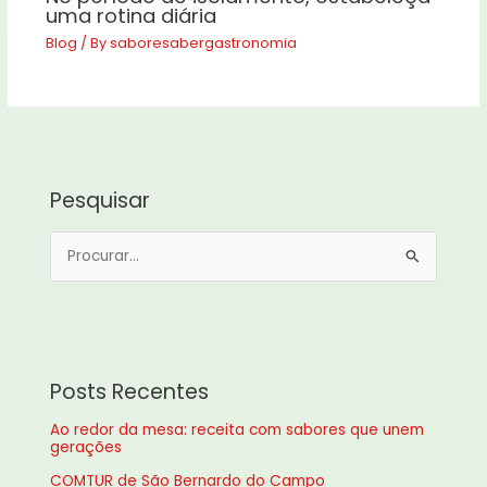
uma rotina diária
Blog
/ By
saboresabergastronomia
Pesquisar
P
e
s
q
u
Posts Recentes
i
Ao redor da mesa: receita com sabores que unem
s
gerações
a
COMTUR de São Bernardo do Campo