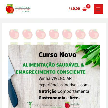
Ir
MAIN
para
R$
0,00
MENU
o
conteúdo