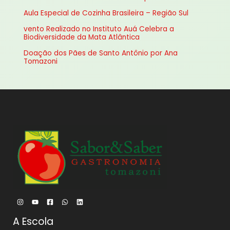
r
Aula Especial de Cozinha Brasileira – Região Sul
p
vento Realizado no Instituto Auá Celebra a
o
Biodiversidade da Mata Atlântica
r
Doação dos Pães de Santo Antônio por Ana
:
Tomazoni
A Escola