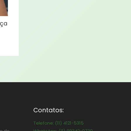
eça
Contatos:
Telefone: (11) 4121-5315
o do
WhatsApp: (11) 99342-0730