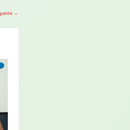
guinte
→