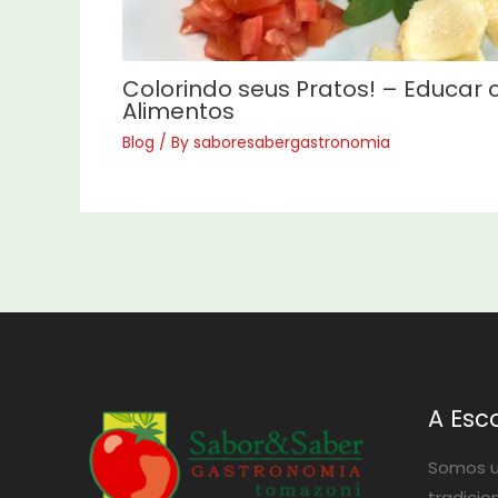
Colorindo seus Pratos! – Educar
Alimentos
Blog
/ By
saboresabergastronomia
A Esc
Somos u
tradicio