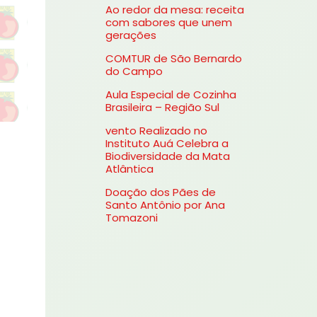
Ao redor da mesa: receita
s
com sabores que unem
gerações
a
COMTUR de São Bernardo
r
do Campo
p
Aula Especial de Cozinha
o
Brasileira – Região Sul
r
vento Realizado no
Instituto Auá Celebra a
:
Biodiversidade da Mata
Atlântica
Doação dos Pães de
Santo Antônio por Ana
Tomazoni