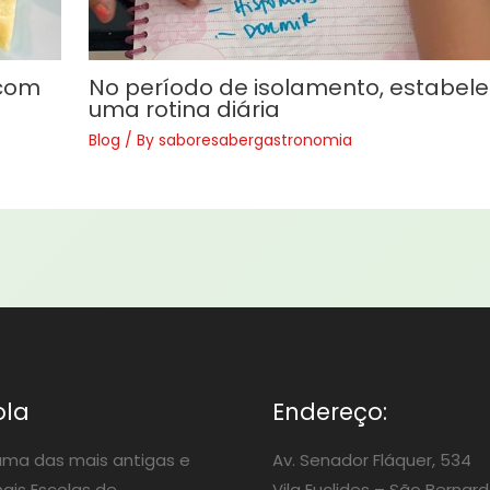
 com
No período de isolamento, estabel
uma rotina diária
Blog
/ By
saboresabergastronomia
ola
Endereço:
ma das mais antigas e
Av. Senador Fláquer, 534
nais Escolas de
Vila Euclides –
São Bernard