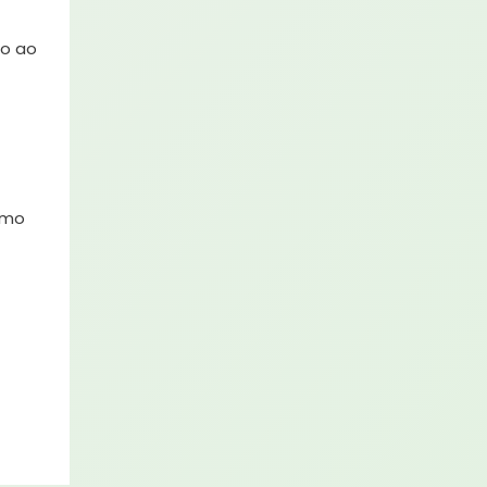
ão ao
omo