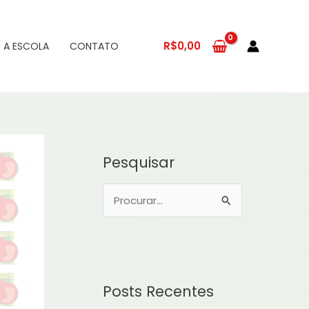
R$
0,00
 A ESCOLA
CONTATO
Pesquisar
P
e
s
q
u
Posts Recentes
i