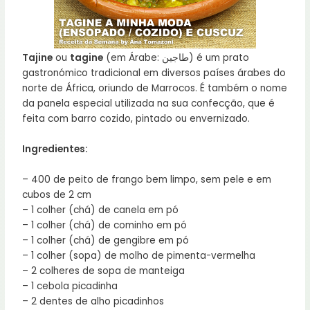
Tajine
ou
tagine
(em Árabe: طاجين) é um prato
gastronómico tradicional em diversos países árabes do
norte de África, oriundo de Marrocos. É também o nome
da panela especial utilizada na sua confecção, que é
feita com barro cozido, pintado ou envernizado.
Ingredientes:
– 400 de peito de frango bem limpo, sem pele e em
cubos de 2 cm
– 1 colher (chá) de canela em pó
– 1 colher (chá) de cominho em pó
– 1 colher (chá) de gengibre em pó
– 1 colher (sopa) de molho de pimenta-vermelha
– 2 colheres de sopa de manteiga
– 1 cebola picadinha
– 2 dentes de alho picadinhos