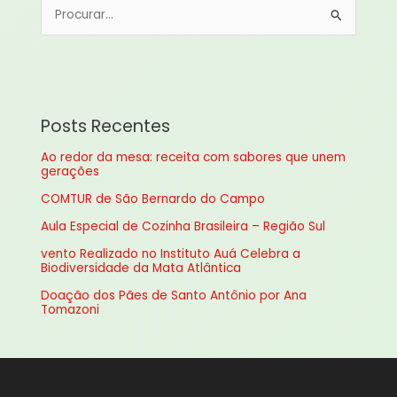
P
e
s
q
u
Posts Recentes
i
Ao redor da mesa: receita com sabores que unem
s
gerações
a
COMTUR de São Bernardo do Campo
r
Aula Especial de Cozinha Brasileira – Região Sul
p
vento Realizado no Instituto Auá Celebra a
o
Biodiversidade da Mata Atlântica
r
Doação dos Pães de Santo Antônio por Ana
:
Tomazoni