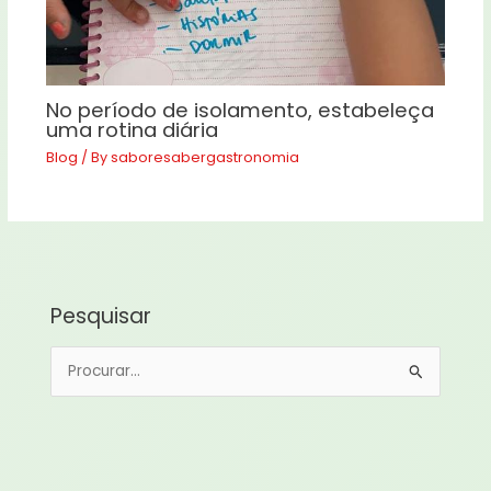
No período de isolamento, estabeleça
uma rotina diária
Blog
/ By
saboresabergastronomia
Pesquisar
P
e
s
q