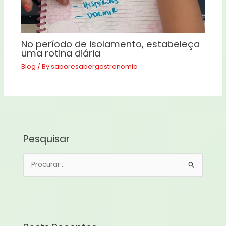
No período de isolamento, estabeleça
uma rotina diária
Blog
/ By
saboresabergastronomia
Pesquisar
P
e
s
q
u