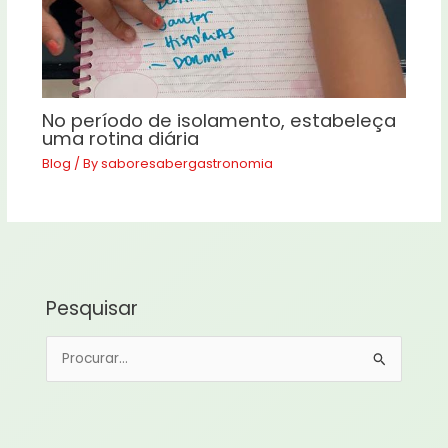
No período de isolamento, estabeleça
uma rotina diária
Blog
/ By
saboresabergastronomia
Pesquisar
P
e
s
q