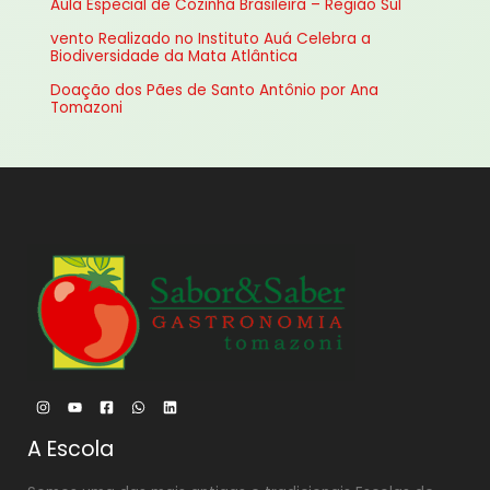
Aula Especial de Cozinha Brasileira – Região Sul
p
vento Realizado no Instituto Auá Celebra a
o
Biodiversidade da Mata Atlântica
r
Doação dos Pães de Santo Antônio por Ana
:
Tomazoni
A Escola