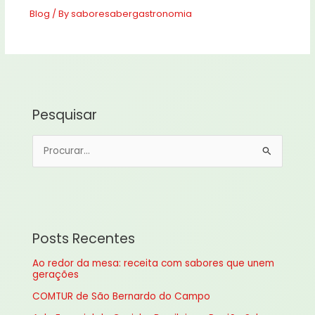
Blog
/ By
saboresabergastronomia
Pesquisar
P
e
s
q
u
Posts Recentes
i
Ao redor da mesa: receita com sabores que unem
s
gerações
a
COMTUR de São Bernardo do Campo
r