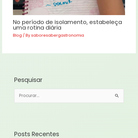
No período de isolamento, estabeleça
uma rotina diária
Blog
/ By
saboresabergastronomia
Pesquisar
P
e
s
q
u
Posts Recentes