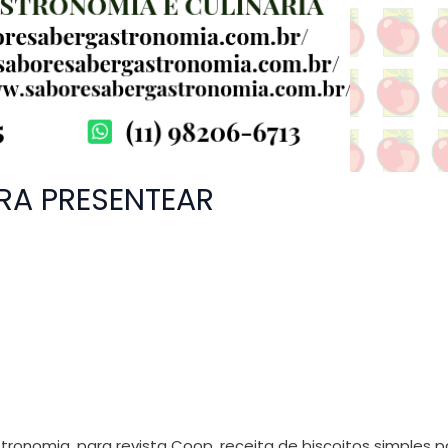
ARA PRESENTEAR
onomia, para revista Coop, receita de biscoitos simples p