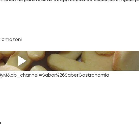
 Tomazoni.
C3yM&ab_channel=Sabor%26SaberGastronomia
m