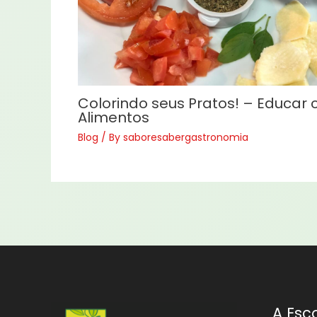
Colorindo seus Pratos! – Educar
Alimentos
Blog
/ By
saboresabergastronomia
A Esc