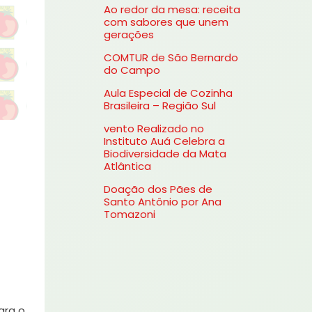
Ao redor da mesa: receita
s
com sabores que unem
gerações
a
COMTUR de São Bernardo
r
do Campo
p
Aula Especial de Cozinha
o
Brasileira – Região Sul
r
vento Realizado no
Instituto Auá Celebra a
:
Biodiversidade da Mata
Atlântica
Doação dos Pães de
Santo Antônio por Ana
Tomazoni
ara o