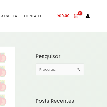
R$
0,00
 A ESCOLA
CONTATO
Pesquisar
P
e
s
q
u
Posts Recentes
i