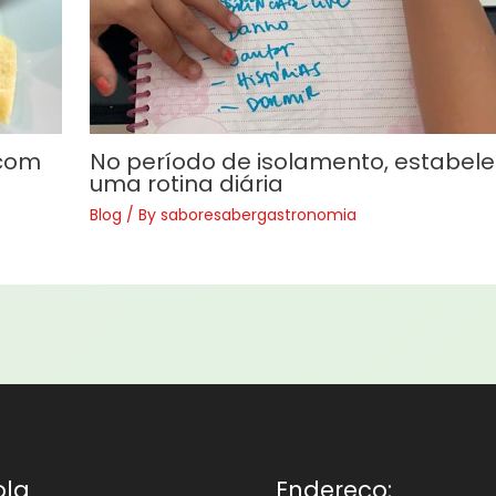
 com
No período de isolamento, estabel
uma rotina diária
Blog
/ By
saboresabergastronomia
ola
Endereço: