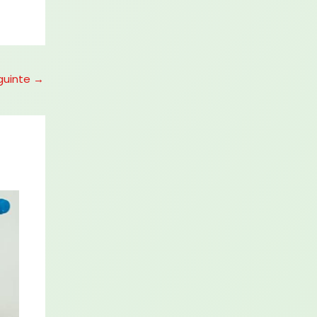
guinte
→