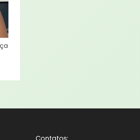
eça
Contatos: