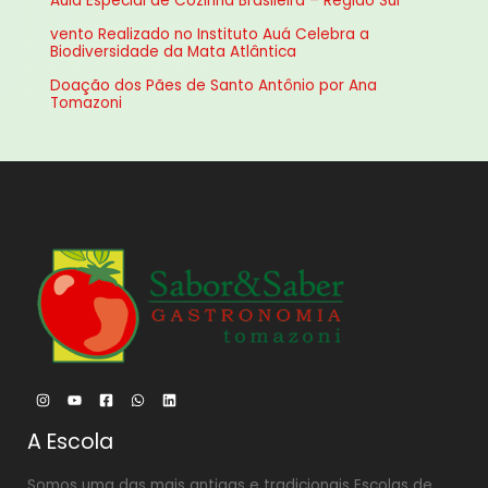
Aula Especial de Cozinha Brasileira – Região Sul
p
vento Realizado no Instituto Auá Celebra a
o
Biodiversidade da Mata Atlântica
r
Doação dos Pães de Santo Antônio por Ana
:
Tomazoni
A Escola
Somos uma das mais antigas e tradicionais Escolas de