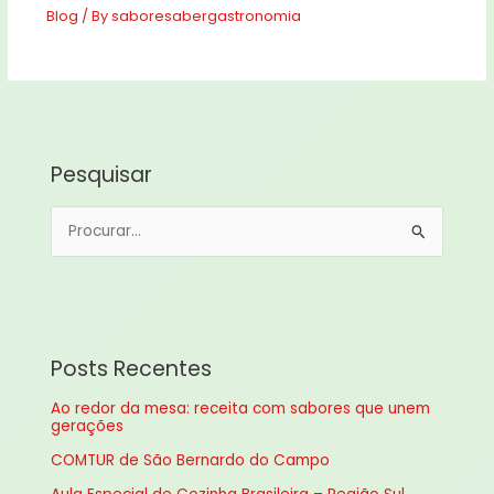
Blog
/ By
saboresabergastronomia
Pesquisar
P
e
s
q
u
Posts Recentes
i
Ao redor da mesa: receita com sabores que unem
s
gerações
a
COMTUR de São Bernardo do Campo
r