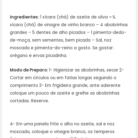
Ingredientes:
1 xícara (chá) de azeite de oliva
–
½
xícara (chá) de vinagre de vinho branco – 4 abobrinhas
grandes – 5 dentes de alho picados – 1 pimenta-dedo-
de-moça, sem sementes, bem picada – Sal, noz
moscada e pimenta-do-reino a gosto. Se gostar:
orégano e ervas picadinha.
Modo de Preparo:
1- Higienizar as abobrinhas, secar
2-
Cortar em círculos ou em fatias longas seguindo o
comprimento
3- Em frigideira grande, ante aderente
coloque um pouco de azeite e grelhe as abobrinhas
cortadas. Reserve.
4- Em uma panela frite o alho no azeite, sal e noz
moscada, coloque o vinagre branco, os temperos