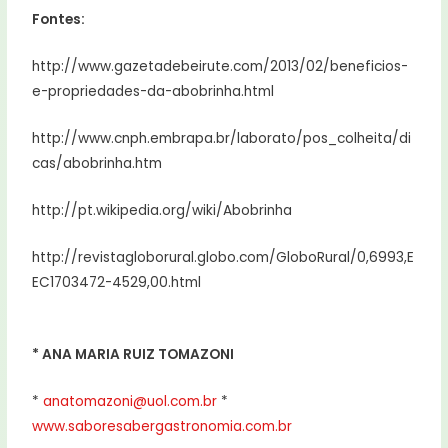
Fontes:
http://www.gazetadebeirute.com/2013/02/beneficios-
e-propriedades-da-abobrinha.html
http://www.cnph.embrapa.br/laborato/pos_colheita/di
cas/abobrinha.htm
http://pt.wikipedia.org/wiki/Abobrinha
http://revistagloborural.globo.com/GloboRural/0,6993,E
EC1703472-4529,00.html
* ANA MARIA RUIZ TOMAZONI
*
anatomazoni@uol.com.br
*
www.saboresabergastronomia.com.br