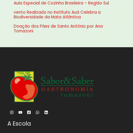
Aula Especial de Cozinha Brasileira – Região Sul
p
vento Realizado no Instituto Auá Celebra a
o
Biodiversidade da Mata Atlântica
r
Doação dos Pães de Santo Antônio por Ana
:
Tomazoni
A Escola