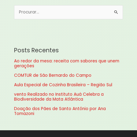
P
e
s
q
u
Posts Recentes
i
Ao redor da mesa: receita com sabores que unem
s
gerações
a
COMTUR de São Bernardo do Campo
r
Aula Especial de Cozinha Brasileira – Região Sul
p
vento Realizado no Instituto Auá Celebra a
o
Biodiversidade da Mata Atlântica
r
Doação dos Pães de Santo Antônio por Ana
:
Tomazoni