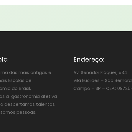
ola
Endereço:
ma das mais antigas e
Av. Senador Fláquer, 534
nais Escolas de
Vila Euclides –
São Bernard
mia do Brasil.
Campo – SP – CEP.: 09725
os a gastronomia afetiva
o despertamos talentos
itamos pessoas.