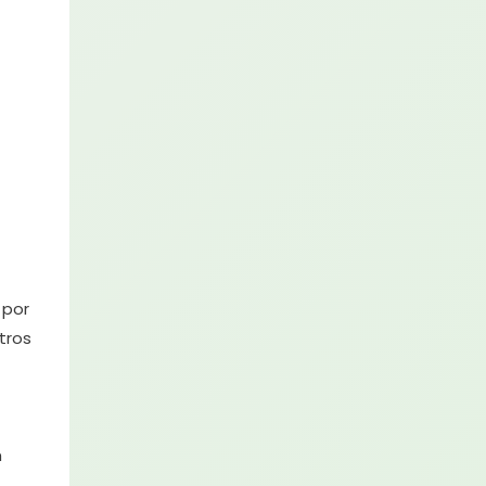
 por
tros
m