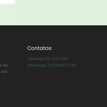
Contatos:
Telefone: (11) 4121-5315
o do
WhatsApp: (11) 99342-0730
-442