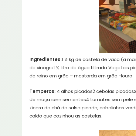
Ingredientes:
1 ½ kg de costela de vaca (a ma
de vinagre1 ½ litro de água filtrada Vegetais 
do reino em grão – mostarda em grão -louro
Temperos:
4 alhos picados2 cebolas picadasS
de moça sem sementes4 tomates sem pele e s
xícara de chá de salsa picada, cebolinhas ver
caldo que cozinhou as costelas.