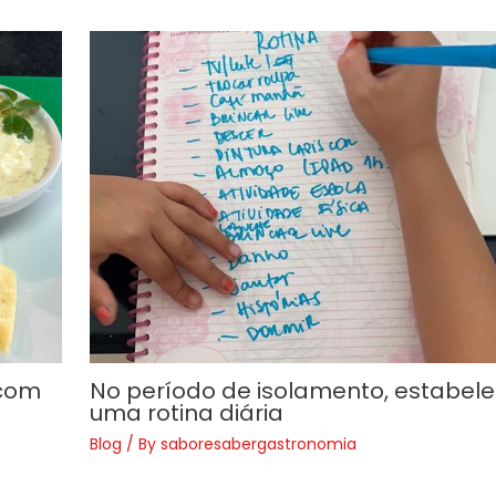
 com
No período de isolamento, estabel
uma rotina diária
Blog
/ By
saboresabergastronomia