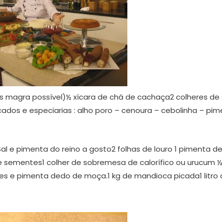
is magra possível)½ xícara de chá de cachaça2 colheres de
picados e especiarias : alho poro – cenoura – cebolinha – pi
al e pimenta do reino a gosto2 folhas de louro 1 pimenta d
ementes1 colher de sobremesa de calorífico ou urucum 
des e pimenta dedo de moça.1 kg de mandioca picada1 litro