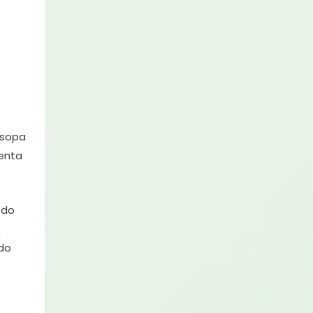
 sopa
menta
edo
½
 do