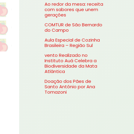
Ao redor da mesa: receita
s
com sabores que unem
gerações
a
COMTUR de São Bernardo
r
do Campo
p
Aula Especial de Cozinha
o
Brasileira – Região Sul
r
vento Realizado no
Instituto Auá Celebra a
:
Biodiversidade da Mata
Atlântica
Doação dos Pães de
Santo Antônio por Ana
Tomazoni