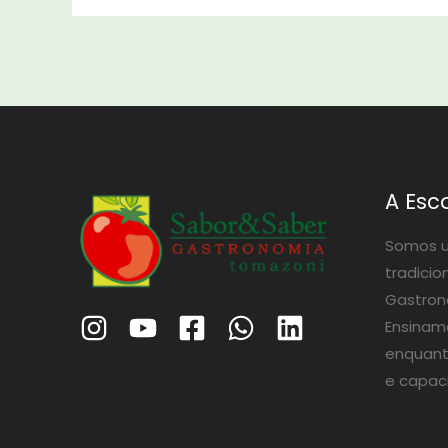
A Esc
Somos u
tradicio
Gastrono
Ensinam
enquant
e capac