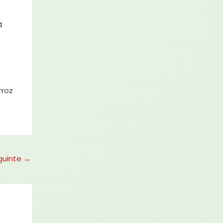
4
rroz
guinte
→