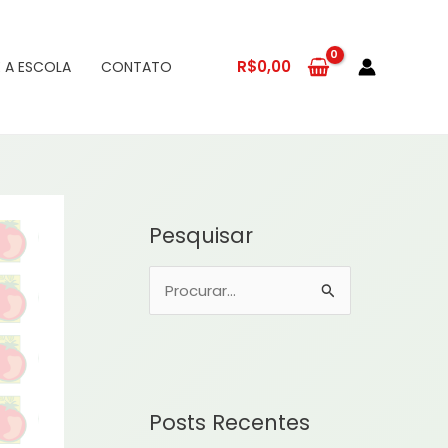
R$
0,00
 A ESCOLA
CONTATO
Pesquisar
P
e
s
q
u
Posts Recentes
i