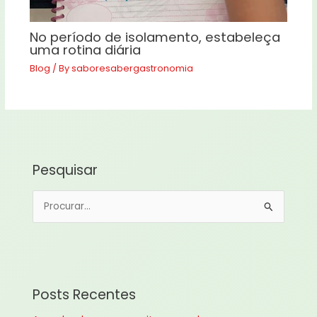
No período de isolamento, estabeleça
uma rotina diária
Blog
/ By
saboresabergastronomia
Pesquisar
P
e
s
q
u
Posts Recentes
i