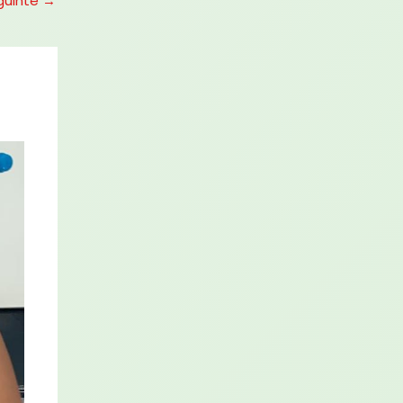
guinte
→