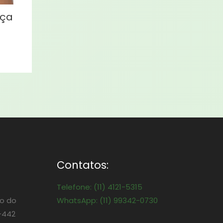
eça
Contatos:
Telefone: (11) 4121-5315
o do
WhatsApp: (11) 99342-0730
-442