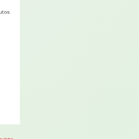
utos.