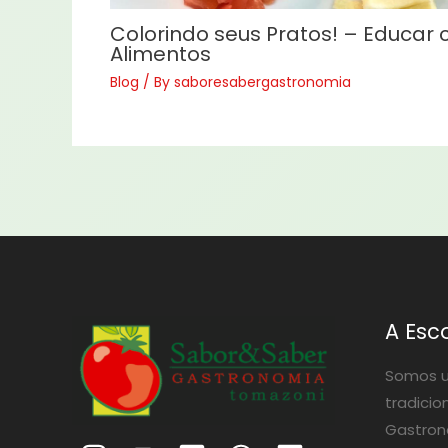
Colorindo seus Pratos! – Educar
Alimentos
Blog
/ By
saboresabergastronomia
A Esc
Somos u
tradicio
Gastrono