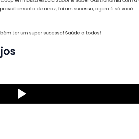
a Coop em nossa escola Sabor & Saber Gastronomia com a 
proveitamento de arroz, foi um sucesso, agora é só você
mbém ter um super sucesso! Saúde a todos!
ijos