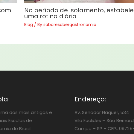
 com
No período de isolamento, estabel
uma rotina diária
Blog
/ By
saboresabergastronomia
ola
Endereço:
ma das mais antigas e
Av. Senador Fláquer, 534
nais Escolas de
Vila Euclides –
São Bernard
mia do Brasil.
Campo – SP – CEP.: 09725