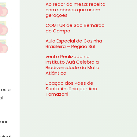
Ao redor da mesa: receita
s
com sabores que unem
gerações
a
COMTUR de São Bernardo
r
do Campo
p
Aula Especial de Cozinha
o
Brasileira – Região Sul
r
vento Realizado no
Instituto Auá Celebra a
:
Biodiversidade da Mata
Atlântica
Doação dos Pães de
Santo Antônio por Ana
tos e
Tomazoni
l.
mor.