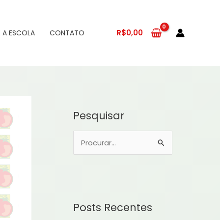
R$
0,00
 A ESCOLA
CONTATO
Pesquisar
P
e
s
q
u
Posts Recentes
i