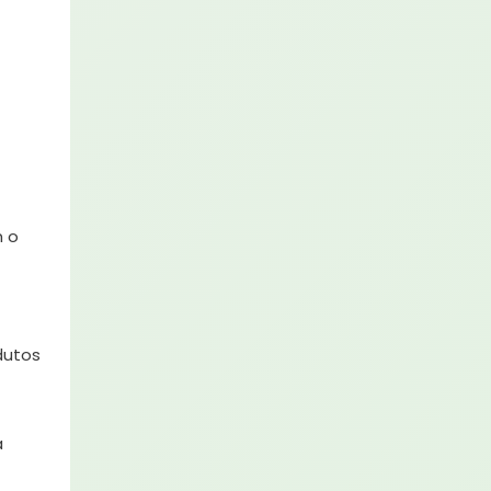
m o
dutos
a