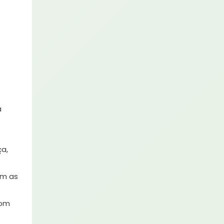
a
a,
om as
com