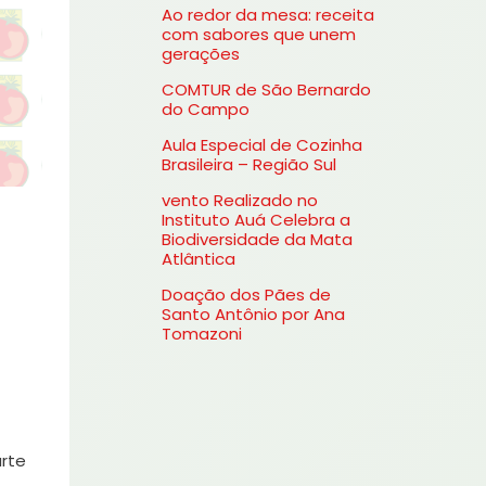
Ao redor da mesa: receita
s
com sabores que unem
gerações
a
COMTUR de São Bernardo
r
do Campo
p
Aula Especial de Cozinha
o
Brasileira – Região Sul
r
vento Realizado no
Instituto Auá Celebra a
:
Biodiversidade da Mata
Atlântica
Doação dos Pães de
Santo Antônio por Ana
Tomazoni
arte