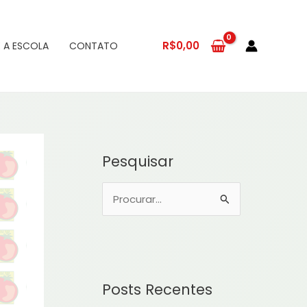
R$
0,00
 A ESCOLA
CONTATO
Pesquisar
P
e
s
q
u
Posts Recentes
i