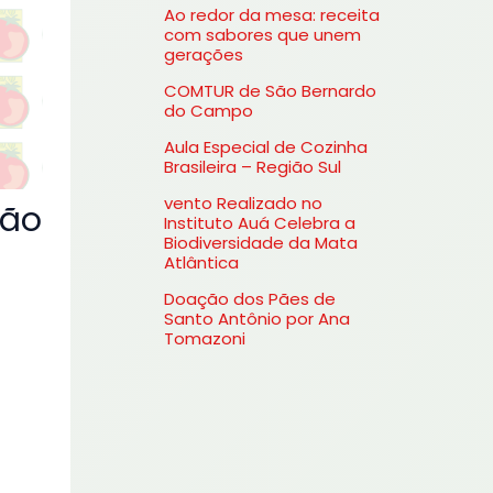
Ao redor da mesa: receita
s
com sabores que unem
gerações
a
COMTUR de São Bernardo
r
do Campo
p
Aula Especial de Cozinha
o
Brasileira – Região Sul
r
vento Realizado no
ção
Instituto Auá Celebra a
:
Biodiversidade da Mata
Atlântica
Doação dos Pães de
Santo Antônio por Ana
Tomazoni