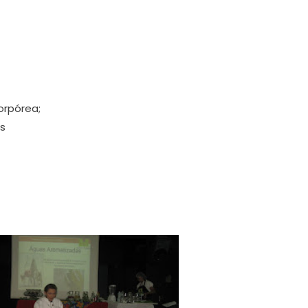
orpórea;
es