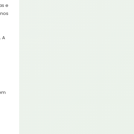
as e
anos
. A
 em