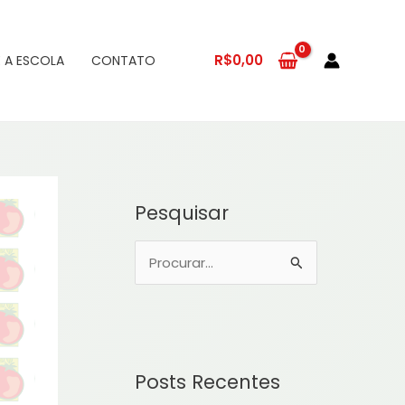
R$
0,00
 A ESCOLA
CONTATO
Pesquisar
P
e
s
q
u
Posts Recentes
i