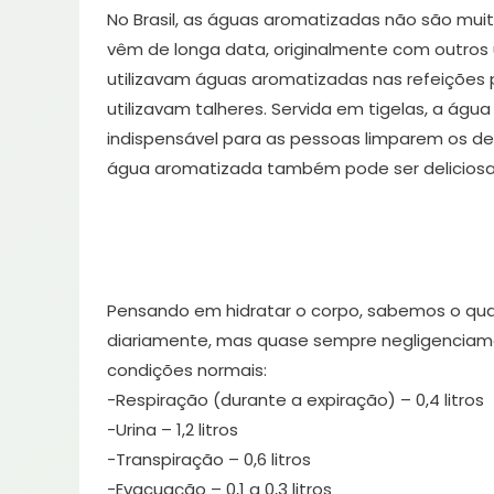
No Brasil, as águas aromatizadas não são mui
vêm de longa data, originalmente com outros 
utilizavam águas aromatizadas nas refeições 
utilizavam talheres. Servida em tigelas, a ág
indispensável para as pessoas limparem os d
água aromatizada também pode ser deliciosa
Pensando em hidratar o corpo, sabemos o qu
diariamente, mas quase sempre negligenciamo
condições normais:
-Respiração (durante a expiração) – 0,4 litros
-Urina – 1,2 litros
-Transpiração – 0,6 litros
-Evacuação – 0,1 a 0,3 litros