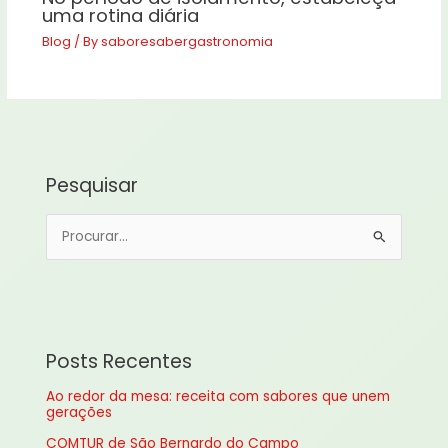
uma rotina diária
Blog
/ By
saboresabergastronomia
Pesquisar
P
e
s
q
u
Posts Recentes
i
Ao redor da mesa: receita com sabores que unem
s
gerações
a
COMTUR de São Bernardo do Campo