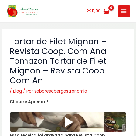
Ir
MAIN
para
R$
0,00
MENU
o
conteúdo
Tartar de Filet Mignon –
Revista Coop. Com Ana
TomazoniTartar de Filet
Mignon – Revista Coop.
Com An
/
Blog
/ Por
saboresabergastronomia
Clique e Aprenda!
Essa receita foi gravada para Revista Coop