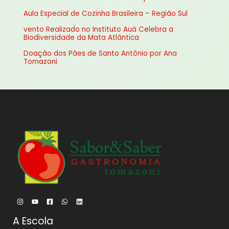
r
Aula Especial de Cozinha Brasileira – Região Sul
p
vento Realizado no Instituto Auá Celebra a
o
Biodiversidade da Mata Atlântica
r
Doação dos Pães de Santo Antônio por Ana
:
Tomazoni
A Escola