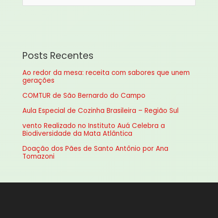
e
s
q
u
Posts Recentes
i
Ao redor da mesa: receita com sabores que unem
s
gerações
a
COMTUR de São Bernardo do Campo
r
Aula Especial de Cozinha Brasileira – Região Sul
p
vento Realizado no Instituto Auá Celebra a
o
Biodiversidade da Mata Atlântica
r
Doação dos Pães de Santo Antônio por Ana
:
Tomazoni