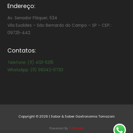
Endereço:
Av. Senador Fláquer, 534
Vila Euclides –
São Bernardo do Campo – SP – CEP.:
09725-442
Contatos:
Telefone: (11) 4121-5315
WhatsApp: (11) 99342-0730
Copyright © 2026 | Sabor & Saber Gastronomia Tomazoni
Powered By
Y2Studio