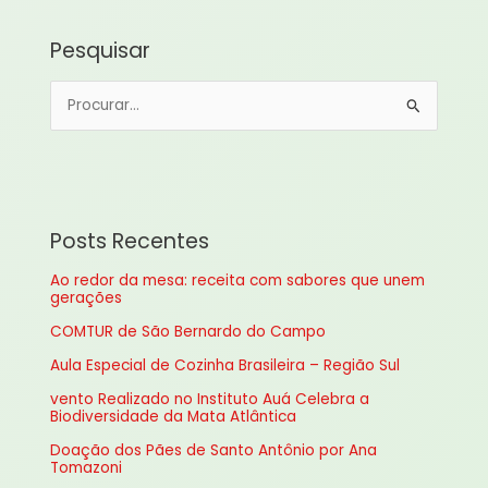
Pesquisar
P
e
s
q
u
Posts Recentes
i
Ao redor da mesa: receita com sabores que unem
s
gerações
a
COMTUR de São Bernardo do Campo
r
Aula Especial de Cozinha Brasileira – Região Sul
p
vento Realizado no Instituto Auá Celebra a
o
Biodiversidade da Mata Atlântica
r
Doação dos Pães de Santo Antônio por Ana
:
Tomazoni