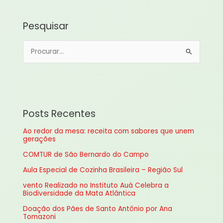
Pesquisar
P
e
s
q
u
Posts Recentes
i
Ao redor da mesa: receita com sabores que unem
s
gerações
a
COMTUR de São Bernardo do Campo
r
Aula Especial de Cozinha Brasileira – Região Sul
p
vento Realizado no Instituto Auá Celebra a
o
Biodiversidade da Mata Atlântica
r
Doação dos Pães de Santo Antônio por Ana
:
Tomazoni