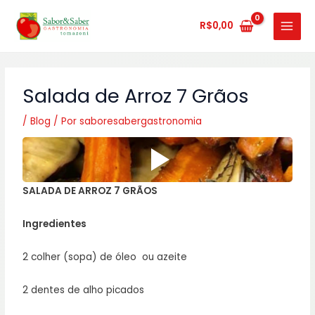
Ir
MAIN
para
R$
0,00
MENU
o
conteúdo
Salada de Arroz 7 Grãos
/
Blog
/ Por
saboresabergastronomia
SALADA DE ARROZ 7 GRÃOS
Ingredientes
2 colher (sopa) de óleo ‎ ou azeite
2 dentes de alho picados