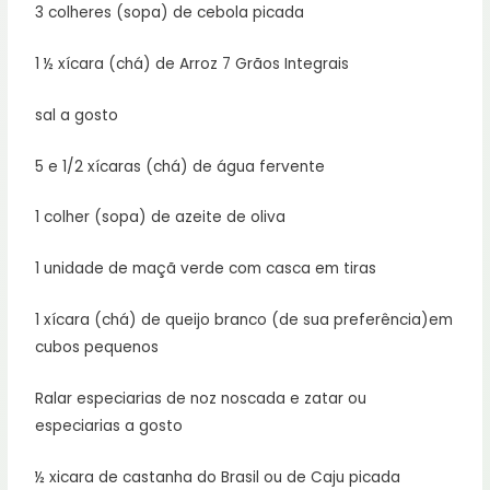
3 colheres (sopa) de cebola picada
1 ½ xícara (chá) de Arroz 7 Grãos Integrais
sal a gosto
5 e 1/2 xícaras (chá) de água fervente
1 colher (sopa) de azeite de oliva ‎
1 unidade de maçã verde com casca em tiras
1 xícara (chá) de queijo branco (de sua preferência)em
cubos pequenos
Ralar especiarias de noz noscada e zatar ou
especiarias a gosto
½ xicara de castanha do Brasil ou de Caju picada