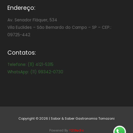
Endereço:
Av. Senador Fláquer, 534
Vila Euclides –
São Bernardo do Campo – SP – CEP.:
09725-442
Contatos:
Telefone: (11) 4121-5315
WhatsApp: (11) 99342-0730
Copyright © 2026 | Sabor & Saber Gastronomia Tomazoni
Powered By
Y2Studio