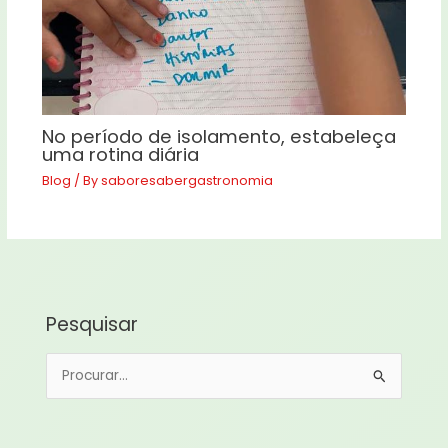
No período de isolamento, estabeleça
uma rotina diária
Blog
/ By
saboresabergastronomia
Pesquisar
P
e
s