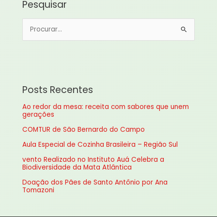
Pesquisar
P
e
s
q
u
Posts Recentes
i
Ao redor da mesa: receita com sabores que unem
s
gerações
a
COMTUR de São Bernardo do Campo
r
Aula Especial de Cozinha Brasileira – Região Sul
p
vento Realizado no Instituto Auá Celebra a
o
Biodiversidade da Mata Atlântica
r
Doação dos Pães de Santo Antônio por Ana
:
Tomazoni