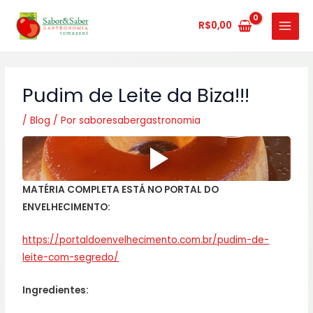
Ir
MAIN
para
R$
0,00
MENU
o
conteúdo
Pudim de Leite da Biza!!!
/
Blog
/ Por
saboresabergastronomia
MATÉRIA COMPLETA ESTÁ NO PORTAL DO
ENVELHECIMENTO:
https://portaldoenvelhecimento.com.br/pudim-de-
leite-com-segredo/
Ingredientes: