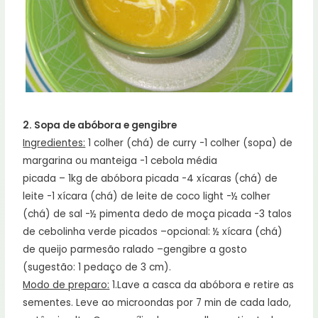
2. Sopa de abóbora e gengibre
Ingredientes:
1 colher (chá) de curry -1 colher (sopa) de
margarina ou manteiga -1 cebola média
picada – 1kg de abóbora picada -4 xícaras (chá) de
leite -1 xícara (chá) de leite de coco light -½ colher
(chá) de sal -½ pimenta dedo de moça picada -3 talos
de cebolinha verde picados –opcional: ½ xícara (chá)
de queijo parmesão ralado –gengibre a gosto
(sugestão: 1 pedaço de 3 cm).
Modo de preparo:
1.Lave a casca da abóbora e retire as
sementes. Leve ao microondas por 7 min de cada lado,