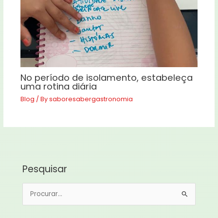
No período de isolamento, estabeleça
uma rotina diária
Blog
/ By
saboresabergastronomia
Pesquisar
P
e