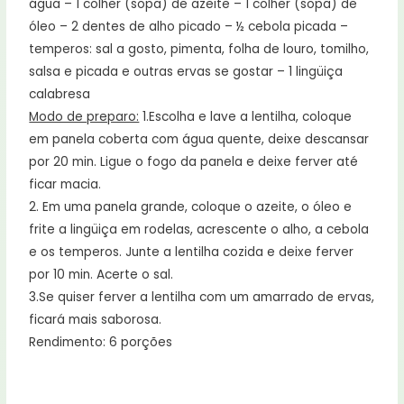
água – 1 colher (sopa) de azeite – 1 colher (sopa) de
óleo – 2 dentes de alho picado – ½ cebola picada –
temperos: sal a gosto, pimenta, folha de louro, tomilho,
salsa e picada e outras ervas se gostar – 1 lingüiça
calabresa
Modo de preparo:
1.Escolha e lave a lentilha, coloque
em panela coberta com água quente, deixe descansar
por 20 min. Ligue o fogo da panela e deixe ferver até
ficar macia.
2. Em uma panela grande, coloque o azeite, o óleo e
frite a lingüiça em rodelas, acrescente o alho, a cebola
e os temperos. Junte a lentilha cozida e deixe ferver
por 10 min. Acerte o sal.
3.Se quiser ferver a lentilha com um amarrado de ervas,
ficará mais saborosa.
Rendimento: 6 porções