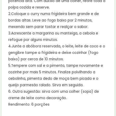
potência alta. Com auxílio de uma colher, retire toda a
polpa cozida e reserve.
2.Coloque o curry numa frigideira bem grande e de
bordas altas. Leve ao fogo baixo por 2 minutos,
mexendo sem parar tostar e realçar o sabor.
3.Acrescente a margarina ou manteiga, a cebola e
refogue por alguns minutos.
4.Junte a abóbora reservada, o leite, leite de coco e o
gengibre tampe a frigideira e deixe cozinhar (fogo
baixo) por cerca de 10 minutos.
5.Tempere com sal e a pimenta, tampe novamente e
cozinhe por mais 5 minutos. Finalize polvilhando a
cebolinha, pimenta dedo de moça bem picada e o
queijo parmesão ralado. Sirva em seguida.
6. Outra sugestão: sirva com uma colher (sopa) de
creme de leite como decoração.
Rendimento: 6 porções