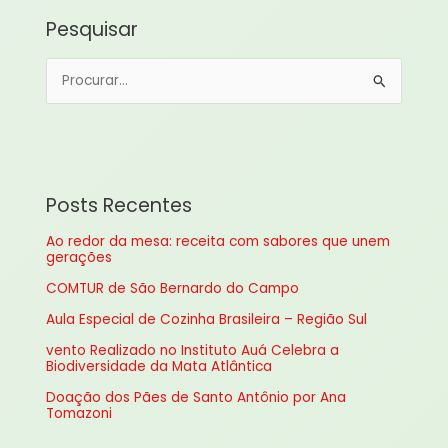
Pesquisar
P
e
s
q
u
Posts Recentes
i
Ao redor da mesa: receita com sabores que unem
s
gerações
a
COMTUR de São Bernardo do Campo
r
Aula Especial de Cozinha Brasileira – Região Sul
p
vento Realizado no Instituto Auá Celebra a
o
Biodiversidade da Mata Atlântica
r
Doação dos Pães de Santo Antônio por Ana
:
Tomazoni