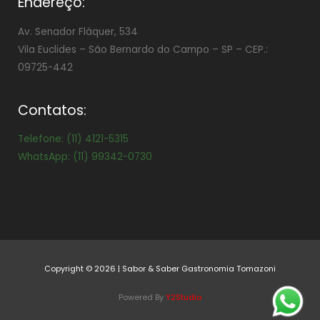
Endereço:
Av. Senador Fláquer, 534
Vila Euclides –
São Bernardo do Campo – SP – CEP.:
09725-442
Contatos:
Telefone: (11) 4121-5315
WhatsApp: (11) 99342-0730
Copyright © 2026 | Sabor & Saber Gastronomia Tomazoni
Powered By
Y2Studio