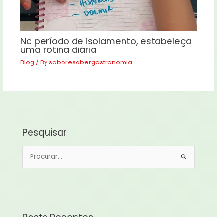
No período de isolamento, estabeleça
uma rotina diária
Blog
/ By
saboresabergastronomia
Pesquisar
P
e
s
q
u