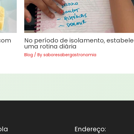
 com
No período de isolamento, estabel
uma rotina diária
Blog
/ By
saboresabergastronomia
ola
Endereço: