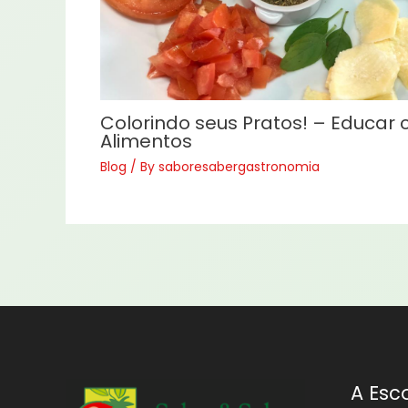
Colorindo seus Pratos! – Educar
Alimentos
Blog
/ By
saboresabergastronomia
A Esc