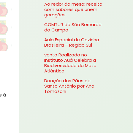
Ao redor da mesa: receita
s
com sabores que unem
gerações
a
COMTUR de São Bernardo
r
do Campo
p
Aula Especial de Cozinha
o
Brasileira – Região Sul
r
vento Realizado no
Instituto Auá Celebra a
:
Biodiversidade da Mata
Atlântica
Doação dos Pães de
Santo Antônio por Ana
Tomazoni
s à