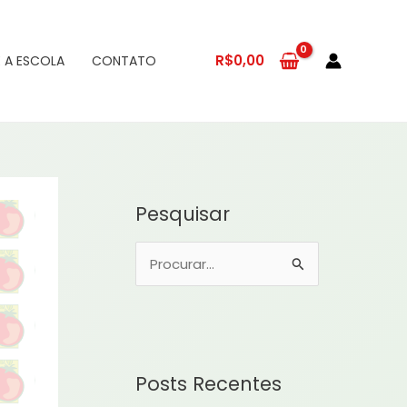
R$
0,00
 A ESCOLA
CONTATO
Pesquisar
P
e
s
q
u
Posts Recentes
i