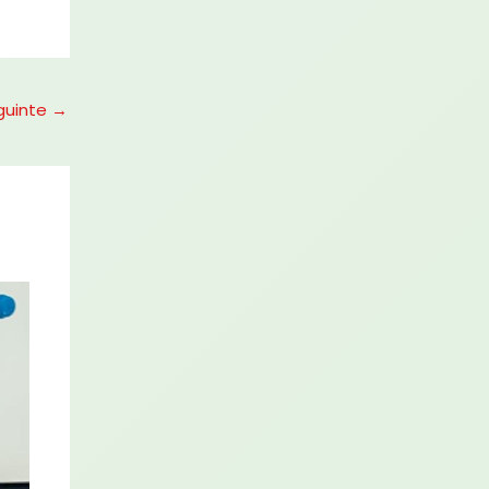
guinte
→