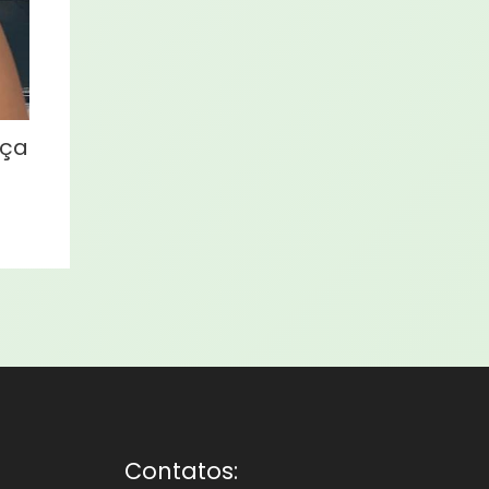
eça
Contatos: