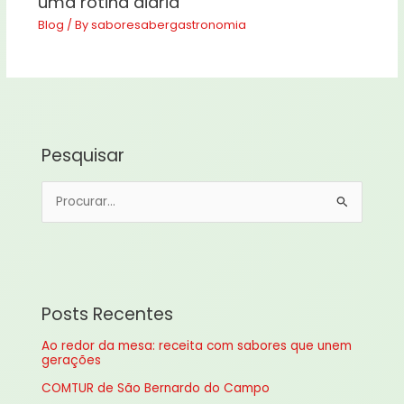
uma rotina diária
Blog
/ By
saboresabergastronomia
Pesquisar
P
e
s
q
u
Posts Recentes
i
Ao redor da mesa: receita com sabores que unem
s
gerações
a
COMTUR de São Bernardo do Campo
r