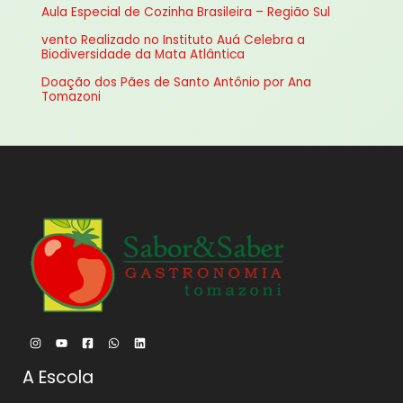
Aula Especial de Cozinha Brasileira – Região Sul
p
vento Realizado no Instituto Auá Celebra a
o
Biodiversidade da Mata Atlântica
r
Doação dos Pães de Santo Antônio por Ana
:
Tomazoni
A Escola