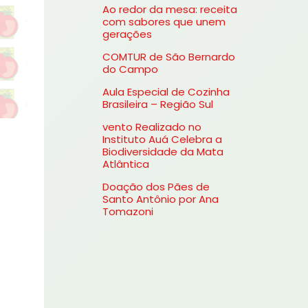
Ao redor da mesa: receita
s
com sabores que unem
gerações
a
COMTUR de São Bernardo
r
do Campo
p
Aula Especial de Cozinha
o
Brasileira – Região Sul
r
vento Realizado no
Instituto Auá Celebra a
:
Biodiversidade da Mata
Atlântica
Doação dos Pães de
Santo Antônio por Ana
Tomazoni