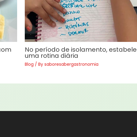
 com
No período de isolamento, estabel
uma rotina diária
Blog
/ By
saboresabergastronomia