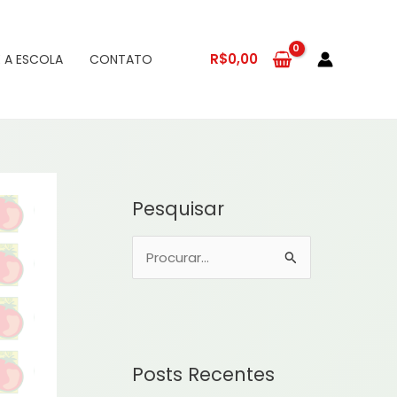
R$
0,00
 A ESCOLA
CONTATO
Pesquisar
P
e
s
q
u
Posts Recentes
i