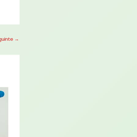
guinte
→