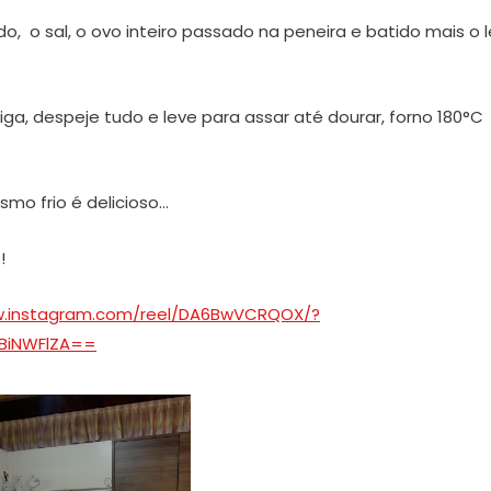
, o sal, o ovo inteiro passado na peneira e batido mais o l
ga, despeje tudo e leve para assar até dourar, forno 180°C
mo frio é delicioso…
!
w.instagram.com/reel/DA6BwVCRQOX/?
BiNWFlZA==