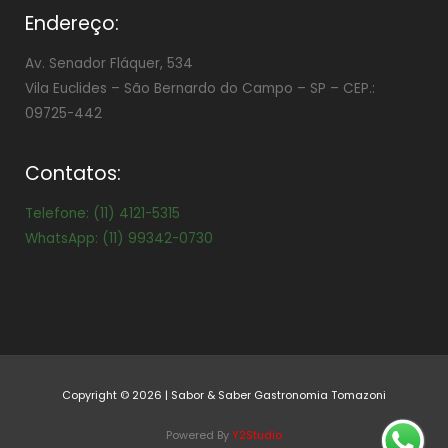
Endereço:
Av. Senador Fláquer, 534
Vila Euclides –
São Bernardo do Campo – SP – CEP.:
09725-442
Contatos:
Telefone: (11) 4121-5315
WhatsApp: (11) 99342-0730
Copyright © 2026 | Sabor & Saber Gastronomia Tomazoni
Powered By
Y2Studio