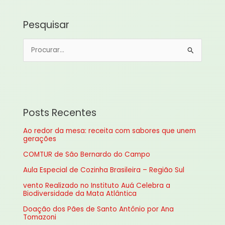
Pesquisar
P
e
s
q
u
Posts Recentes
i
Ao redor da mesa: receita com sabores que unem
s
gerações
a
COMTUR de São Bernardo do Campo
r
Aula Especial de Cozinha Brasileira – Região Sul
p
vento Realizado no Instituto Auá Celebra a
o
Biodiversidade da Mata Atlântica
r
Doação dos Pães de Santo Antônio por Ana
:
Tomazoni