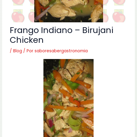
Frango Indiano – Birujani
Chicken
/
Blog
/ Por
saboresabergastronomia