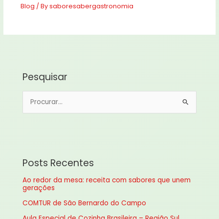
Blog
/ By
saboresabergastronomia
Pesquisar
P
e
s
q
u
Posts Recentes
i
Ao redor da mesa: receita com sabores que unem
s
gerações
a
COMTUR de São Bernardo do Campo
r
Aula Especial de Cozinha Brasileira – Região Sul