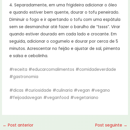
4. Separadamente, em uma frigideira adicionar o óleo
e quando estiver bem quente, dourar o tofu peneirado.
Diminuir o fogo e ir apertando o tofu com uma espátula
sem se desmanchar até fazer o barulho de “tssss”. Virar
quando estiver dourado em cada lado e crocante. Em
seguida, adicionar o cogumelo e dourar por cerca de 5
minutos. Acrescentar no feijão e ajustar de sal, pimenta
e salsa e cebolinha.
#receita
#educarcomalimentos
#comidadeverdade
#gastronomia
#dicas
#curiosidade
#culinaria
#vegan
#vegano
#feijoadavegan
#veganfood
#vegetariano
←
Post anterior
Post seguinte
→