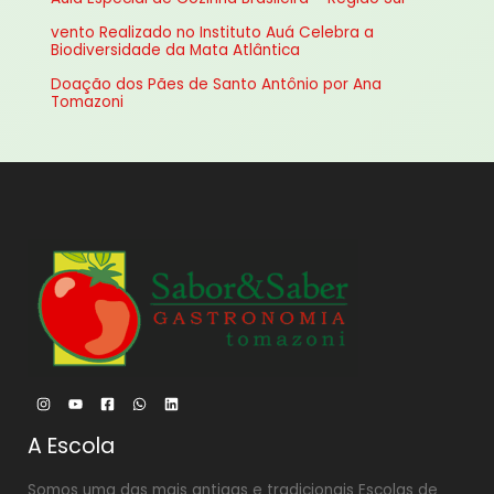
p
vento Realizado no Instituto Auá Celebra a
o
Biodiversidade da Mata Atlântica
r
Doação dos Pães de Santo Antônio por Ana
:
Tomazoni
A Escola
Somos uma das mais antigas e tradicionais Escolas de