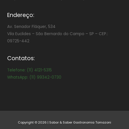
Endereço:
Av. Senador Fláquer, 534
Vila Euclides –
São Bernardo do Campo – SP – CEP.:
09725-442
Contatos:
Telefone: (11) 4121-5315
WhatsApp: (11) 99342-0730
Copyright © 2026 | Sabor & Saber Gastronomia Tomazoni