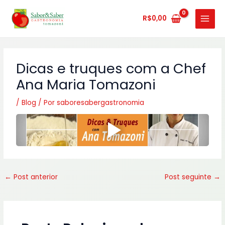
Ir
MAIN
para
R$
0,00
MENU
o
conteúdo
Dicas e truques com a Chef
Ana Maria Tomazoni
/
Blog
/ Por
saboresabergastronomia
←
Post anterior
Post seguinte
→