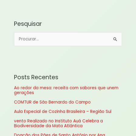
Pesquisar
P
e
s
q
u
Posts Recentes
i
Ao redor da mesa: receita com sabores que unem
s
gerações
a
COMTUR de São Bernardo do Campo
r
Aula Especial de Cozinha Brasileira – Região Sul
p
vento Realizado no Instituto Auá Celebra a
o
Biodiversidade da Mata Atlântica
r
Doação dos Pães de Santo Antônio por Ana