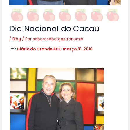
Dia Nacional do Cacau
/
Blog
/ Por
saboresabergastronomia
Por
Diário do Grande ABC
março 31, 2010