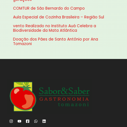
a
COMTUR de São Bernardo do Campo
r
Aula Especial de Cozinha Brasileira – Região Sul
p
vento Realizado no Instituto Auá Celebra a
o
Biodiversidade da Mata Atlântica
r
Doação dos Pães de Santo Antônio por Ana
:
Tomazoni