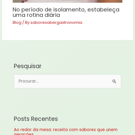
No período de isolamento, estabeleça
uma rotina diária
Blog
/ By
saboresabergastronomia
Pesquisar
P
e
s
q
u
Posts Recentes
i
Ao redor da mesa: receita com sabores que unem
s
gerações