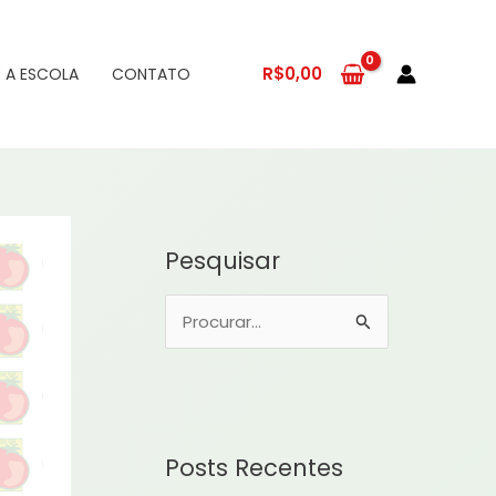
R$
0,00
 A ESCOLA
CONTATO
Pesquisar
P
e
s
q
u
Posts Recentes
i