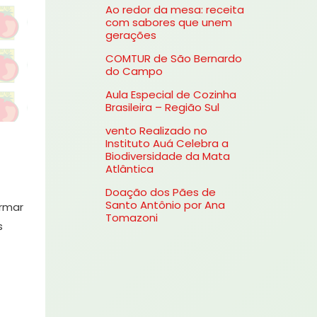
Ao redor da mesa: receita
s
com sabores que unem
gerações
a
COMTUR de São Bernardo
r
do Campo
p
Aula Especial de Cozinha
o
Brasileira – Região Sul
r
vento Realizado no
Instituto Auá Celebra a
:
Biodiversidade da Mata
Atlântica
Doação dos Pães de
Santo Antônio por Ana
ormar
Tomazoni
s