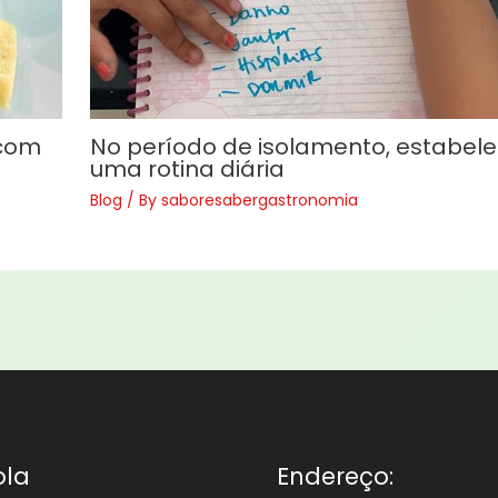
 com
No período de isolamento, estabel
uma rotina diária
Blog
/ By
saboresabergastronomia
ola
Endereço: