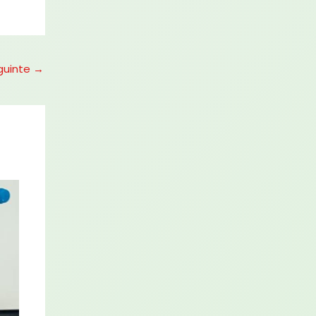
guinte
→