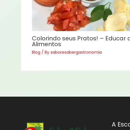
Colorindo seus Pratos! – Educar
Alimentos
Blog
/ By
saboresabergastronomia
A Esc