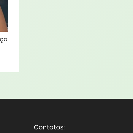
eça
Contatos: