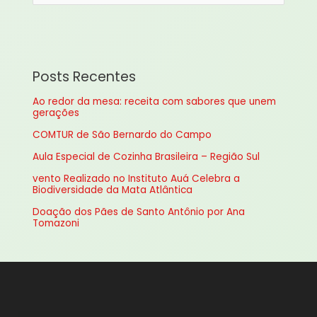
e
s
q
u
Posts Recentes
i
Ao redor da mesa: receita com sabores que unem
s
gerações
a
COMTUR de São Bernardo do Campo
r
Aula Especial de Cozinha Brasileira – Região Sul
p
vento Realizado no Instituto Auá Celebra a
o
Biodiversidade da Mata Atlântica
r
Doação dos Pães de Santo Antônio por Ana
:
Tomazoni