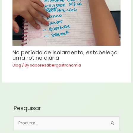
No período de isolamento, estabeleça
uma rotina diária
Blog
/ By
saboresabergastronomia
Pesquisar
P
e