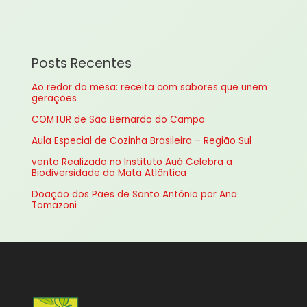
s
q
u
Posts Recentes
i
Ao redor da mesa: receita com sabores que unem
s
gerações
a
COMTUR de São Bernardo do Campo
r
Aula Especial de Cozinha Brasileira – Região Sul
p
vento Realizado no Instituto Auá Celebra a
o
Biodiversidade da Mata Atlântica
r
Doação dos Pães de Santo Antônio por Ana
:
Tomazoni