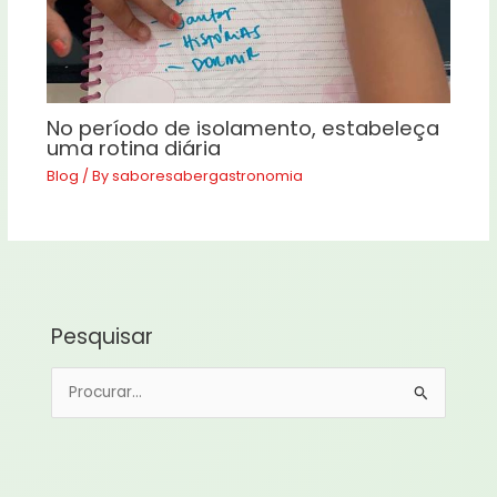
No período de isolamento, estabeleça
uma rotina diária
Blog
/ By
saboresabergastronomia
Pesquisar
P
e
s
q