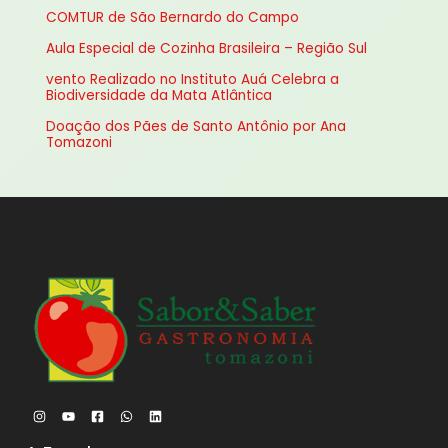
a
COMTUR de São Bernardo do Campo
r
Aula Especial de Cozinha Brasileira – Região Sul
p
vento Realizado no Instituto Auá Celebra a
o
Biodiversidade da Mata Atlântica
r
Doação dos Pães de Santo Antônio por Ana
:
Tomazoni