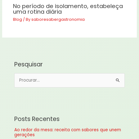
No período de isolamento, estabeleça
uma rotina diária
Blog
/ By
saboresabergastronomia
Pesquisar
P
e
s
q
u
Posts Recentes
i
Ao redor da mesa: receita com sabores que unem
s
gerações