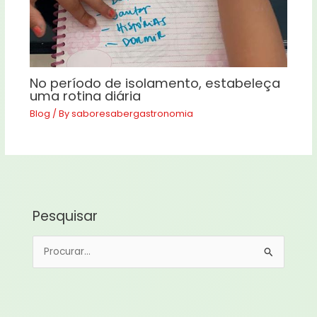
No período de isolamento, estabeleça
uma rotina diária
Blog
/ By
saboresabergastronomia
Pesquisar
P
e
s
q