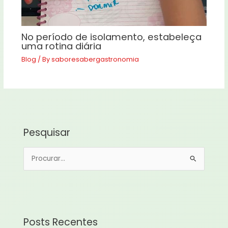
No período de isolamento, estabeleça
uma rotina diária
Blog
/ By
saboresabergastronomia
Pesquisar
P
e
s
q
u
Posts Recentes