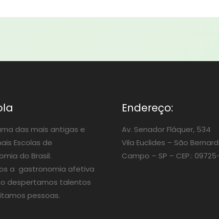
ola
Endereço:
ma das mais antigas e
Av. Senador Fláquer, 534
nais Escolas de
Vila Euclides –
São Bernard
mia do Brasil.
Campo – SP – CEP.: 09725
os a gastronomia afetiva
o despertamos talentos
itamos pessoas.