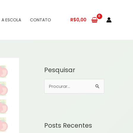
R$
0,00
 A ESCOLA
CONTATO
Pesquisar
P
e
s
q
u
Posts Recentes
i