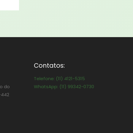
Contatos:
Telefone: (11) 4121-5315
o do
WhatsApp: (11) 99342-0730
-442