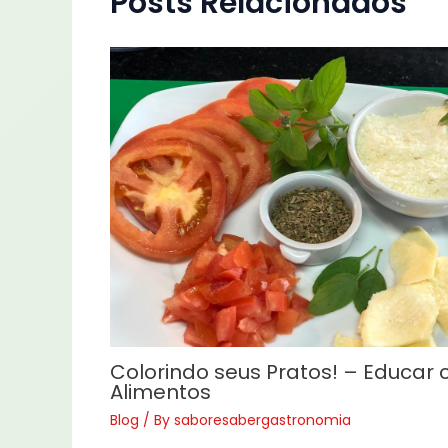
Posts Relacionados
Colorindo seus Pratos! – Educar
Alimentos
Blog
/ By
saboresabergastronomia