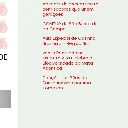
Ao redor da mesa: receita
s
com sabores que unem
gerações
a
COMTUR de São Bernardo
r
do Campo
p
Aula Especial de Cozinha
o
Brasileira – Região Sul
r
vento Realizado no
DE
Instituto Auá Celebra a
:
Biodiversidade da Mata
Atlântica
Doação dos Pães de
Santo Antônio por Ana
Tomazoni