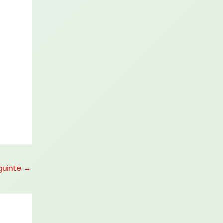
guinte
→