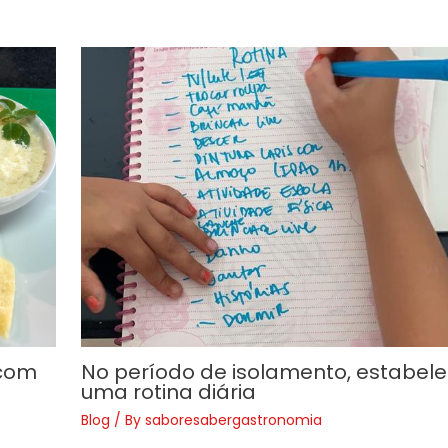
 com
No período de isolamento, estabel
uma rotina diária
Blog
/ By
saboresabergastronomia