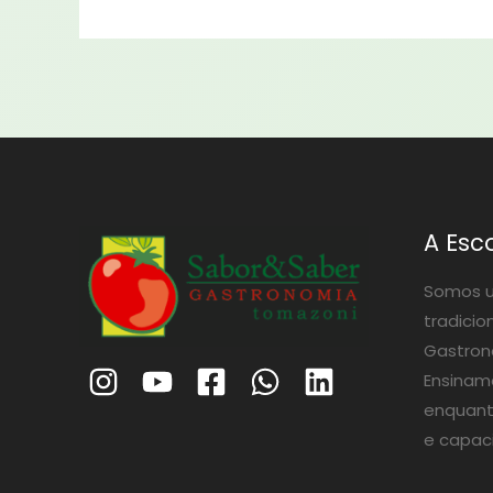
A Esc
Somos u
tradicio
Gastrono
Ensinam
enquant
e capac