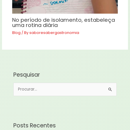
No período de isolamento, estabeleça
uma rotina diária
Blog
/ By
saboresabergastronomia
Pesquisar
P
e
s
q
u
Posts Recentes
i