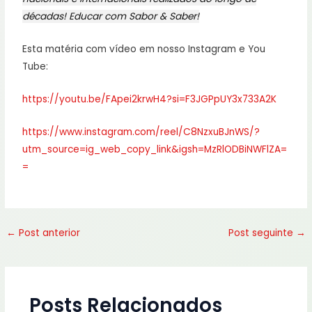
décadas! Educar com Sabor & Saber!
Esta matéria com vídeo em nosso Instagram e You
Tube:
https://youtu.be/FApei2krwH4?si=F3JGPpUY3x733A2K
https://www.instagram.com/reel/C8NzxuBJnWS/?
utm_source=ig_web_copy_link&igsh=MzRlODBiNWFlZA=
=
←
Post anterior
Post seguinte
→
Posts Relacionados