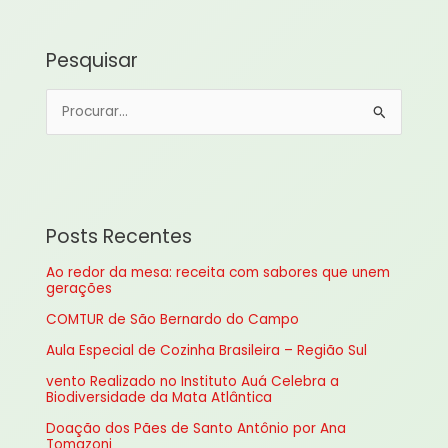
Pesquisar
P
e
s
q
u
Posts Recentes
i
Ao redor da mesa: receita com sabores que unem
s
gerações
a
COMTUR de São Bernardo do Campo
r
Aula Especial de Cozinha Brasileira – Região Sul
p
vento Realizado no Instituto Auá Celebra a
o
Biodiversidade da Mata Atlântica
r
Doação dos Pães de Santo Antônio por Ana
:
Tomazoni