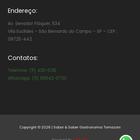
Endereço:
Av. Senador Fláquer, 534
Vila Euclides –
São Bernardo do Campo – SP – CEP.:
09725-442
Contatos:
Telefone: (11) 4121-5315
WhatsApp: (11) 99342-0730
Copyright © 2026 | Sabor & Saber Gastronomia Tomazoni
Powered By
Y2Studio