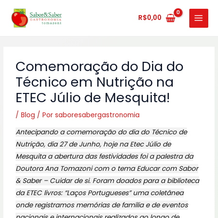
Ir
MAIN
para
R$
0,00
MENU
o
conteúdo
Comemoração do Dia do
Técnico em Nutrição na
ETEC Júlio de Mesquita!
/
Blog
/ Por
saboresabergastronomia
Antecipando a comemoração do dia do Técnico de
Nutrição, dia 27 de Junho, hoje na Etec Júlio de
Mesquita a abertura das festividades foi a palestra da
Doutora Ana Tomazoni com o tema Educar com Sabor
& Saber – Cuidar de si. Foram doados para a biblioteca
da ETEC livros: “Laços Portugueses” uma coletânea
onde registramos memórias de família e de eventos
nacionais e internacionais realizados ao longo de